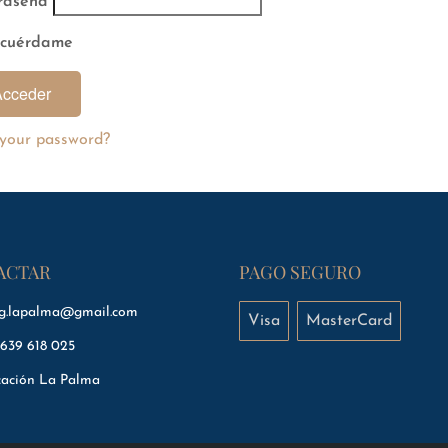
raseña
cuérdame
 your password?
ACTAR
PAGO SEGURO
ng.lapalma@gmail.com
Visa
MasterCard
639 618 025
cación La Palma