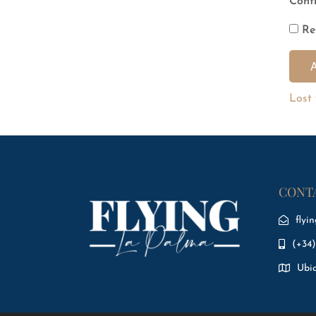
Cont
Re
Lost
CONT
flyi
(+34)
Ubi